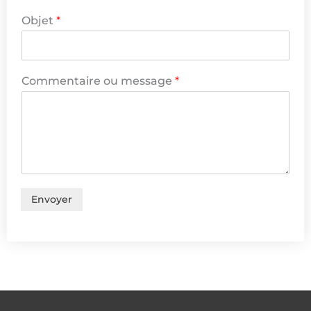
s
Objet
*
a
g
e
m
e
Commentaire ou message
*
s
s
a
g
e
Envoyer